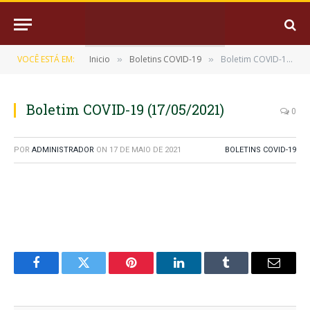
VOCÊ ESTÁ EM:
Inicio
Boletins COVID-19
Boletim COVID-19 (17/05/2021)
»
»
Boletim COVID-19 (17/05/2021)
0
POR
ADMINISTRADOR
ON
17 DE MAIO DE 2021
BOLETINS COVID-19
Facebook
Twitter
Pinterest
LinkedIn
Tumblr
E-
mail