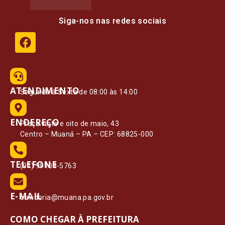
Siga-nos nas redes sociais
ATENDIMENTO
Segunda à Sexta de 08:00 às 14:00
ENDEREÇO
Praça vinte e oito de maio, 43
Centro – Muaná – PA – CEP: 68825-000
TELEFONE
(91) 99108-5763
E-MAIL
ouvidoria@muana.pa.gov.br
COMO CHEGAR À PREFEITURA