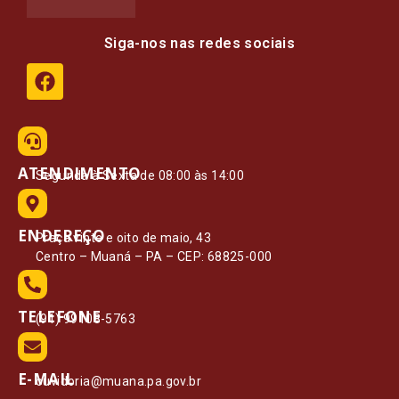
Siga-nos nas redes sociais
ATENDIMENTO
Segunda à Sexta de 08:00 às 14:00
ENDEREÇO
Praça vinte e oito de maio, 43
Centro – Muaná – PA – CEP: 68825-000
TELEFONE
(91) 99108-5763
E-MAIL
ouvidoria@muana.pa.gov.br