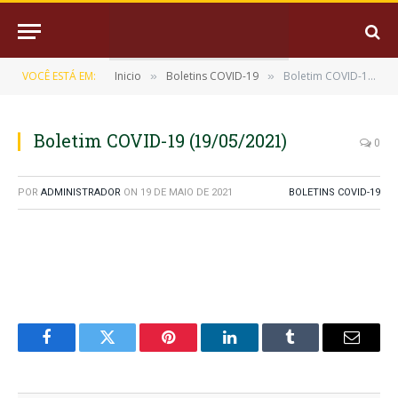
VOCÊ ESTÁ EM:
Inicio
Boletins COVID-19
Boletim COVID-19 (19/05/2021)
»
»
Boletim COVID-19 (19/05/2021)
0
POR
ADMINISTRADOR
ON
19 DE MAIO DE 2021
BOLETINS COVID-19
Facebook
Twitter
Pinterest
LinkedIn
Tumblr
E-
mail