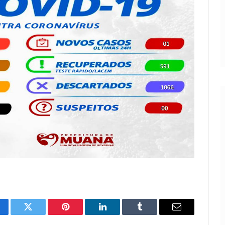
cebook
Twitter
Pinterest
LinkedIn
Tumblr
E-