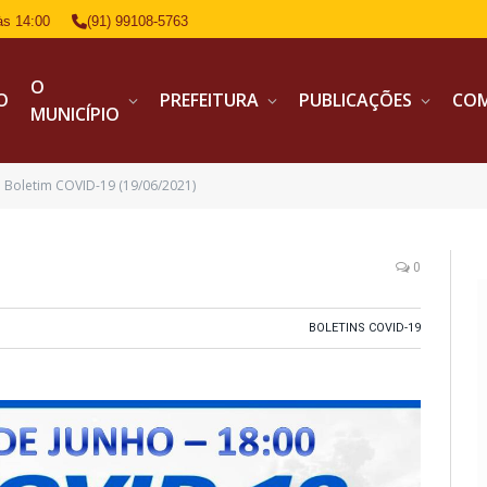
às 14:00
(91) 99108-5763
O
IO
PREFEITURA
PUBLICAÇÕES
CO
MUNICÍPIO
Boletim COVID-19 (19/06/2021)
0
BOLETINS COVID-19