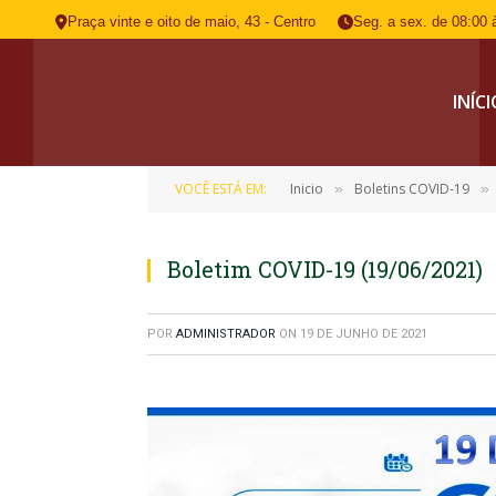
Praça vinte e oito de maio, 43 - Centro
Seg. a sex. de 08:00 
INÍC
VOCÊ ESTÁ EM:
Inicio
Boletins COVID-19
»
»
Boletim COVID-19 (19/06/2021)
POR
ADMINISTRADOR
ON
19 DE JUNHO DE 2021