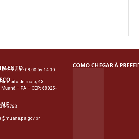
COMO CHEGAR À PREFE
IMENTO
à Sexta de 08:00 às 14:00
EÇO
nte e oito de maio, 43
– Muaná – PA – CEP: 68825-
ONE
108-5763
ia@muana.pa.gov.br