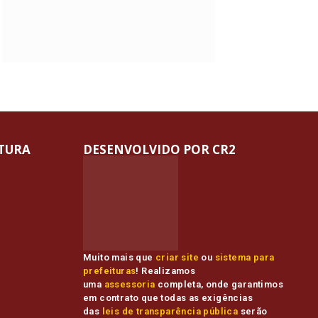
ITURA
DESENVOLVIDO POR CR2
Muito mais que
criar site
ou
sistema para
prefeituras
! Realizamos
uma
assessoria
completa, onde garantimos
em contrato que todas as exigências
das
leis de transparência pública
serão