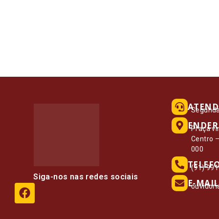
ATEND
Segunda 
ENDER
Praça vi
Centro 
000
TELEF
(91) 99
Siga-nos nas redes sociais
E-MAIL
ouvidor