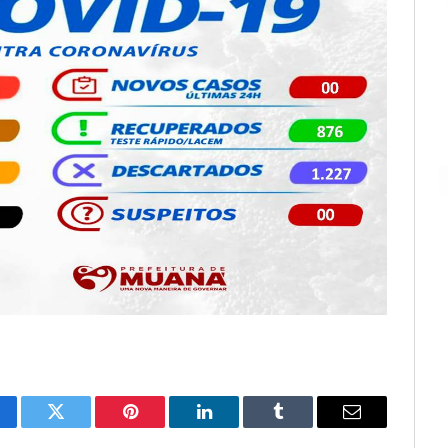
cebook
Twitter
Pinterest
LinkedIn
Tumblr
E-