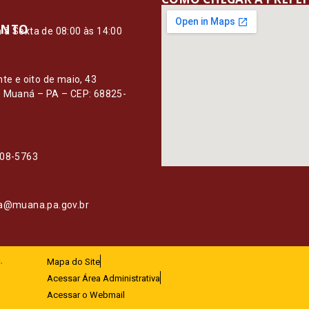
ENTO
à Sexta de 08:00 às 14:00
O
nte e oito de maio, 43
– Muaná – PA – CEP: 68825-
108-5763
ia@muana.pa.gov.br
.
Mapa do Site
Acessar Área Administrativa
Acessar o Webmail