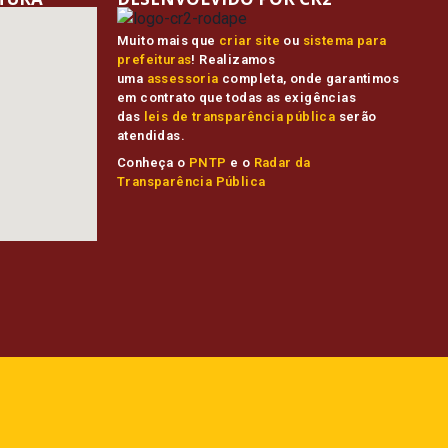
Muito mais que
criar site
ou
sistema para
prefeituras
! Realizamos
uma
assessoria
completa, onde garantimos
em contrato que todas as exigências
das
leis de transparência pública
serão
atendidas.
Conheça o
PNTP
e o
Radar da
Transparência Pública