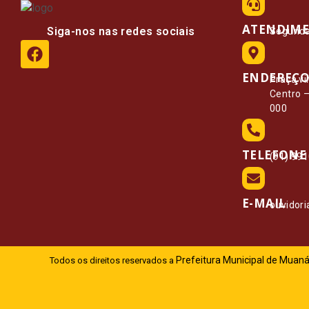
ATENDIM
Siga-nos nas redes sociais
Segunda 
ENDEREÇ
Praça vi
Centro 
000
TELEFONE
(91) 99
E-MAIL
ouvidor
Prefeitura Municipal de Muaná
Todos os direitos reservados a