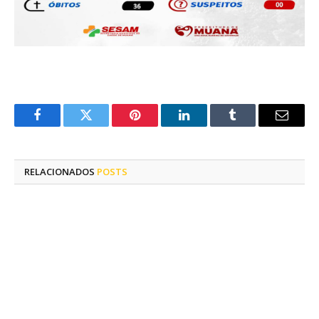
Facebook
Twitter
Pinterest
LinkedIn
Tumblr
E-
mail
RELACIONADOS
POSTS