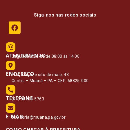
Siga-nos nas redes sociais
ATENDIMENTO
Segunda à Sexta de 08:00 às 14:00
ENDEREÇO
Praça vinte e oito de maio, 43
Centro – Muaná – PA – CEP: 68825-000
TELEFONE
(91) 99108-5763
E-MAIL
ouvidoria@muana.pa.gov.br
COMO CHEGAR À PREFEITURA