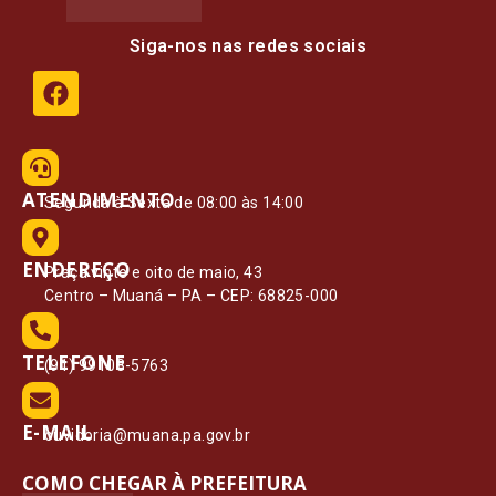
Siga-nos nas redes sociais
ATENDIMENTO
Segunda à Sexta de 08:00 às 14:00
ENDEREÇO
Praça vinte e oito de maio, 43
Centro – Muaná – PA – CEP: 68825-000
TELEFONE
(91) 99108-5763
E-MAIL
ouvidoria@muana.pa.gov.br
COMO CHEGAR À PREFEITURA