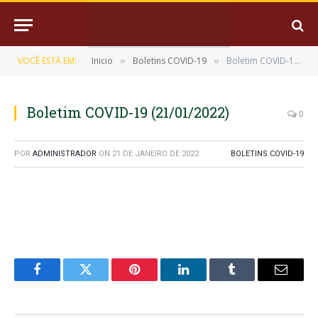
VOCÊ ESTÁ EM:
Inicio
Boletins COVID-19
Boletim COVID-19 (21/01/2022)
»
»
Boletim COVID-19 (21/01/2022)
0
POR
ADMINISTRADOR
ON
21 DE JANEIRO DE 2022
BOLETINS COVID-19
Facebook
Twitter
Pinterest
LinkedIn
Tumblr
E-
mail