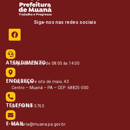
Siga-nos nas redes sociais
ATENDIMENTO
Segunda à Sexta de 08:00 às 14:00
ENDEREÇO
Praça vinte e oito de maio, 43
Centro – Muaná – PA – CEP: 68825-000
TELEFONE
(91) 99108-5763
E-MAIL
ouvidoria@muana.pa.gov.br