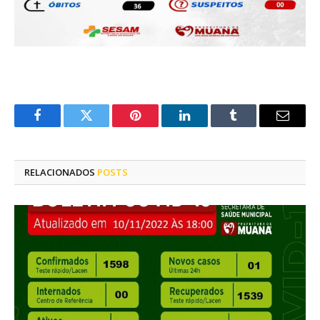
Facebook
Twitter
Pinterest
LinkedIn
Tumblr
E-
mail
RELACIONADOS
POSTS