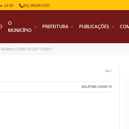
às 14:00
(91) 99108-5763
O
IO
PREFEITURA
PUBLICAÇÕES
CO
MUNICÍPIO
Boletim COVID-19 (23/11/2021)
0
BOLETINS COVID-19