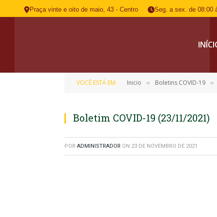
Praça vinte e oito de maio, 43 - Centro
Seg. a sex. de 08:00 
INÍC
VOCÊ ESTÁ EM:
Inicio
Boletins COVID-19
»
»
Boletim COVID-19 (23/11/2021)
POR
ADMINISTRADOR
ON
23 DE NOVEMBRO DE 2021