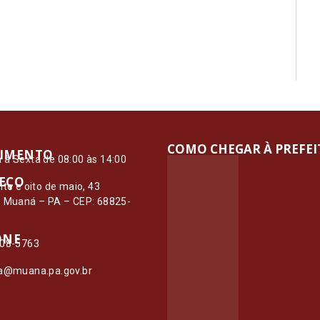
COMO CHEGAR À PREFE
IMENTO
à Sexta de 08:00 às 14:00
EÇO
nte e oito de maio, 43
– Muaná – PA – CEP: 68825-
ONE
108-5763
ia@muana.pa.gov.br