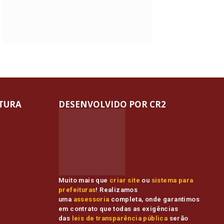
ITURA
DESENVOLVIDO POR CR2
Muito mais que
criar site
ou
sistema para
prefeituras
! Realizamos
uma
assessoria
completa, onde garantimos
em contrato que todas as exigências
das
leis de transparência pública
serão