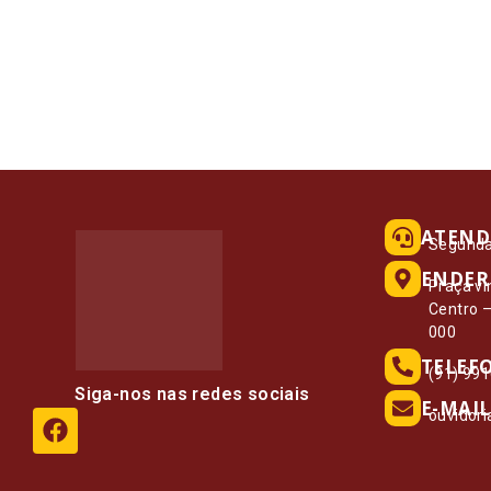
ATEND
Segunda 
ENDER
Praça vi
Centro 
000
TELEF
(91) 99
Siga-nos nas redes sociais
E-MAIL
ouvidor