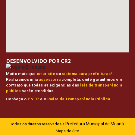
DESENVOLVIDO POR CR2
Muito mais que
criar site
ou
sistema para prefeituras
!
Realizamos uma
assessoria
completa, onde garantimos em
contrato que todas as exigências das
leis de transparência
pública
serão atendidas.
Conheça o
PNTP
e o
Radar da Transparência Pública
Prefeitura Municipal de Muaná.
Todos os direitos reservados a
Mapa do Site