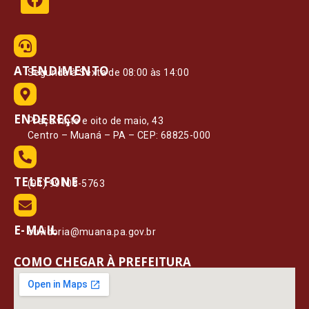
ATENDIMENTO
Segunda à Sexta de 08:00 às 14:00
ENDEREÇO
Praça vinte e oito de maio, 43
Centro – Muaná – PA – CEP: 68825-000
TELEFONE
(91) 99108-5763
E-MAIL
ouvidoria@muana.pa.gov.br
COMO CHEGAR À PREFEITURA