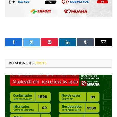
Facebook
Twitter
Pinterest
LinkedIn
Tumblr
E-
mail
RELACIONADOS
POSTS