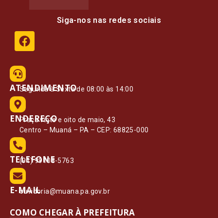
Siga-nos nas redes sociais
ATENDIMENTO
Segunda à Sexta de 08:00 às 14:00
ENDEREÇO
Praça vinte e oito de maio, 43
Centro – Muaná – PA – CEP: 68825-000
TELEFONE
(91) 99108-5763
E-MAIL
ouvidoria@muana.pa.gov.br
COMO CHEGAR À PREFEITURA