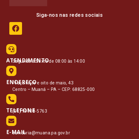
Siga-nos nas redes sociais
ATENDIMENTO
Segunda à Sexta de 08:00 às 14:00
ENDEREÇO
Praça vinte e oito de maio, 43
Centro – Muaná – PA – CEP: 68825-000
TELEFONE
(91) 99108-5763
E-MAIL
ouvidoria@muana.pa.gov.br