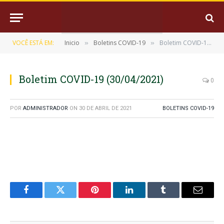
VOCÊ ESTÁ EM:
Inicio
Boletins COVID-19
Boletim COVID-19 (30/04/2021)
»
»
Boletim COVID-19 (30/04/2021)
0
POR
ADMINISTRADOR
ON
30 DE ABRIL DE 2021
BOLETINS COVID-19
Facebook
Twitter
Pinterest
LinkedIn
Tumblr
E-
mail