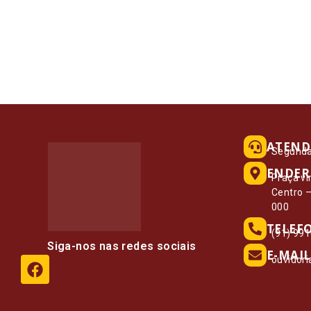
ATEND
Segunda 
ENDER
Praça vi
Centro 
000
TELEF
(91) 99
Siga-nos nas redes sociais
E-MAIL
ouvidor