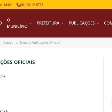
às 14:00
(91) 99108-5763
O
IO
PREFEITURA
PUBLICAÇÕES
CO
MUNICÍPIO
Categoria: "Demais Publicações Oficiais"
»
ÇÕES OFICIAIS
023
/2024