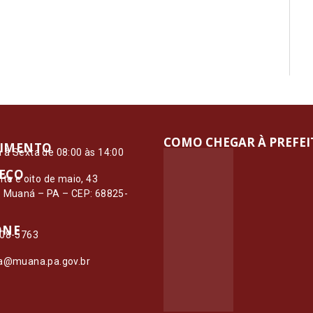
COMO CHEGAR À PREFE
IMENTO
à Sexta de 08:00 às 14:00
EÇO
nte e oito de maio, 43
– Muaná – PA – CEP: 68825-
ONE
108-5763
ia@muana.pa.gov.br