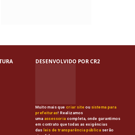
ITURA
DESENVOLVIDO POR CR2
Muito mais que
criar site
ou
sistema para
prefeituras
! Realizamos
uma
assessoria
completa, onde garantimos
em contrato que todas as exigências
das
leis de transparência pública
serão