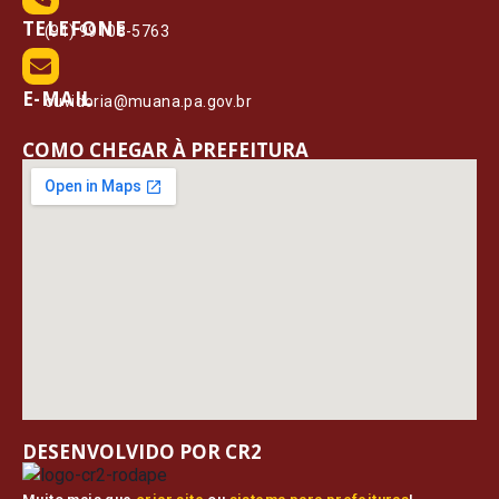
TELEFONE
(91) 99108-5763
E-MAIL
ouvidoria@muana.pa.gov.br
COMO CHEGAR À PREFEITURA
DESENVOLVIDO POR CR2