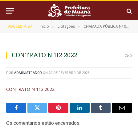
VOCÊ ESTÁ EM:
Inicio
Licitações
CHAMADA PÚBLICA Nº 01/2023 (AQUISIÇÃO DE GÊNEROS ALIMENTÍCIOS DA AGRICULTURA FAMILIAR E EMPREENDEDOR RURAL)
»
»
CONTRATO N 112 2022
0
POR
ADMINISTRADOR
ON
22 DE FEVEREIRO DE 2023
CONTRATO N 112 2022
Facebook
Twitter
Pinterest
LinkedIn
Tumblr
E-
mail
Os comentários estão encerrados.