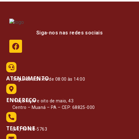
Siga-nos nas redes sociais
ATENDIMENTO
Segunda à Sexta de 08:00 às 14:00
ENDEREÇO
Praça vinte e oito de maio, 43
Centro – Muaná – PA – CEP: 68825-000
TELEFONE
(91) 99108-5763