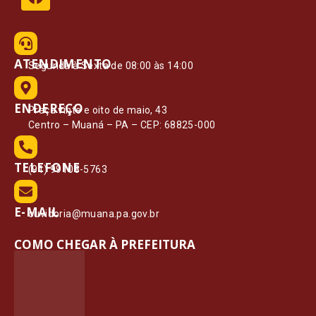
ATENDIMENTO
Segunda à Sexta de 08:00 às 14:00
ENDEREÇO
Praça vinte e oito de maio, 43
Centro – Muaná – PA – CEP: 68825-000
TELEFONE
(91) 99108-5763
E-MAIL
ouvidoria@muana.pa.gov.br
COMO CHEGAR À PREFEITURA