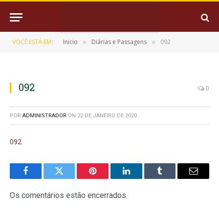
VOCÊ ESTÁ EM:
Inicio
Diárias e Passagens
092
»
»
092
0
POR
ADMINISTRADOR
ON
22 DE JANEIRO DE 2020
092
Facebook
Twitter
Pinterest
LinkedIn
Tumblr
E-
mail
Os comentários estão encerrados.