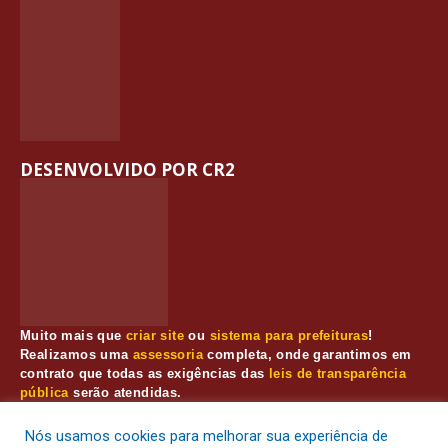
DESENVOLVIDO POR CR2
Muito mais que
criar site
ou
sistema para prefeituras
!
Realizamos uma
assessoria
completa, onde garantimos em
contrato que todas as exigências das
leis de transparência
pública
serão atendidas.
Conheça o
PNTP
e o
Radar da Transparência Pública
Nós usamos cookies para melhorar sua experiência de