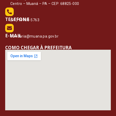
Centro – Muaná – PA – CEP: 68825-000
TELEFONE
(91) 99108-5763
E-MAIL
ouvidoria@muana.pa.gov.br
COMO CHEGAR À PREFEITURA