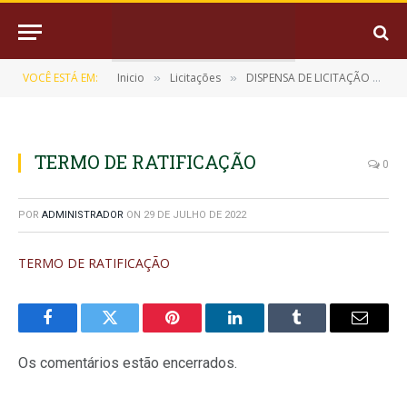
VOCÊ ESTÁ EM:
Inicio
Licitações
DISPENSA DE LICITAÇÃO Nº 08/2020 (Locação de imóvel)
»
»
TERMO DE RATIFICAÇÃO
0
POR
ADMINISTRADOR
ON
29 DE JULHO DE 2022
TERMO DE RATIFICAÇÃO
Facebook
Twitter
Pinterest
LinkedIn
Tumblr
E-
mail
Os comentários estão encerrados.