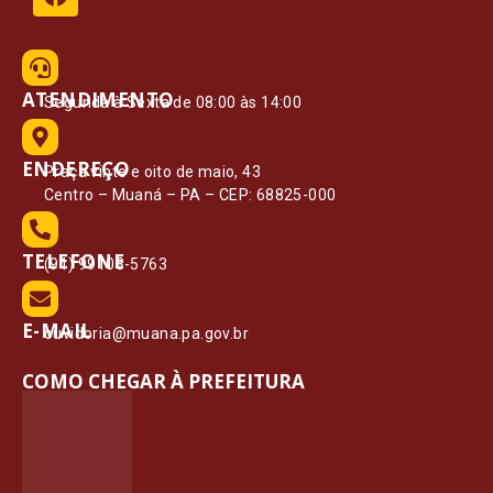
ATENDIMENTO
Segunda à Sexta de 08:00 às 14:00
ENDEREÇO
Praça vinte e oito de maio, 43
Centro – Muaná – PA – CEP: 68825-000
TELEFONE
(91) 99108-5763
E-MAIL
ouvidoria@muana.pa.gov.br
COMO CHEGAR À PREFEITURA