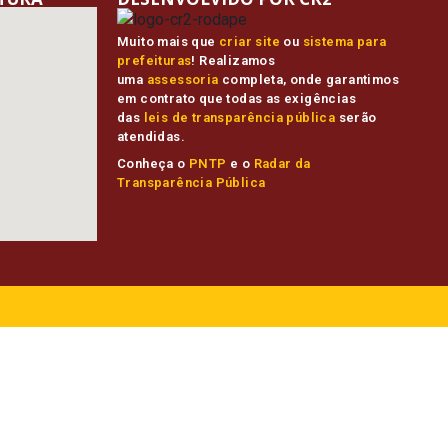
Muito mais que
criar site
ou
sistema para
prefeituras
! Realizamos
uma
assessoria
completa, onde garantimos
em contrato que todas as exigências
das
leis de transparência pública
serão
atendidas.
Conheça o
PNTP
e o
Radar da
Transparência Pública