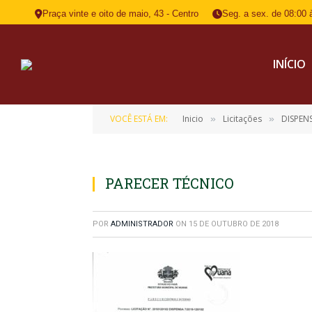
Praça vinte e oito de maio, 43 - Centro
Seg. a sex. de 08:00 
INÍCIO
VOCÊ ESTÁ EM:
Inicio
Licitações
DISPEN
»
»
PARECER TÉCNICO
POR
ADMINISTRADOR
ON
15 DE OUTUBRO DE 2018