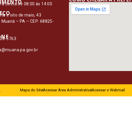
IMENTO
à Sexta de 08:00 às 14:00
EÇO
nte e oito de maio, 43
– Muaná – PA – CEP: 68825-
ONE
108-5763
ia@muana.pa.gov.br
.
Mapa do Site
Acessar Área Administrativa
Acessar o Webmail