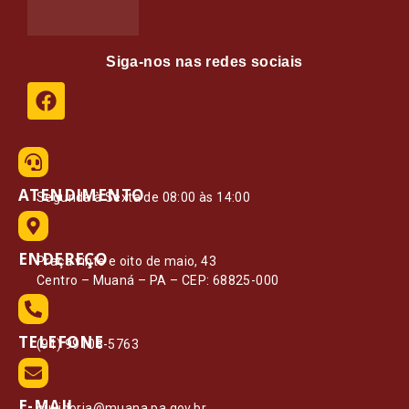
Siga-nos nas redes sociais
ATENDIMENTO
Segunda à Sexta de 08:00 às 14:00
ENDEREÇO
Praça vinte e oito de maio, 43
Centro – Muaná – PA – CEP: 68825-000
TELEFONE
(91) 99108-5763
E-MAIL
ouvidoria@muana.pa.gov.br