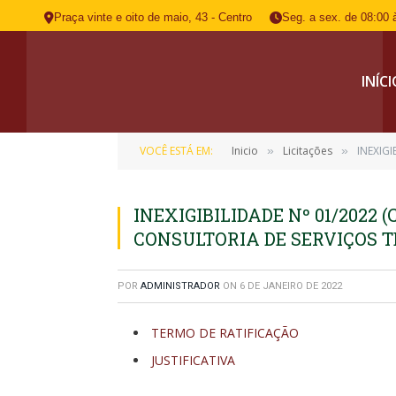
Praça vinte e oito de maio, 43 - Centro
Seg. a sex. de 08:00 
INÍC
VOCÊ ESTÁ EM:
Inicio
Licitações
INEXIG
»
»
INEXIGIBILIDADE Nº 01/2022
CONSULTORIA DE SERVIÇOS 
POR
ADMINISTRADOR
ON
6 DE JANEIRO DE 2022
TERMO DE RATIFICAÇÃO
JUSTIFICATIVA