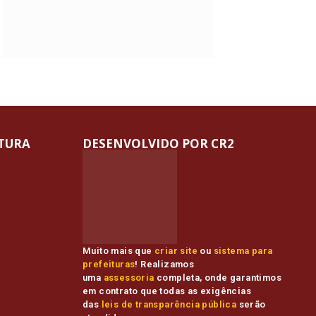
ITURA
DESENVOLVIDO POR CR2
Muito mais que
criar site
ou
sistema para
prefeituras
! Realizamos
uma
assessoria
completa, onde garantimos
em contrato que todas as exigências
das
leis de transparência pública
serão