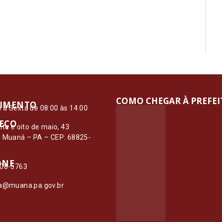
COMO CHEGAR À PREFE
IMENTO
à Sexta de 08:00 às 14:00
EÇO
nte e oito de maio, 43
– Muaná – PA – CEP: 68825-
ONE
108-5763
ia@muana.pa.gov.br