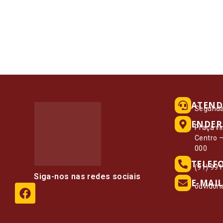
ATEND
Segunda 
ENDER
Praça vi
Centro 
000
TELEF
(91) 99
Siga-nos nas redes sociais
E-MAIL
ouvidor