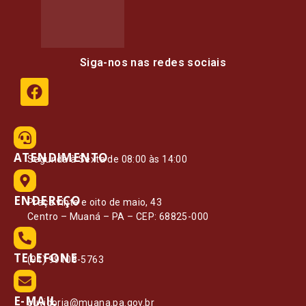
Siga-nos nas redes sociais
ATENDIMENTO
Segunda à Sexta de 08:00 às 14:00
ENDEREÇO
Praça vinte e oito de maio, 43
Centro – Muaná – PA – CEP: 68825-000
TELEFONE
(91) 99108-5763
E-MAIL
ouvidoria@muana.pa.gov.br