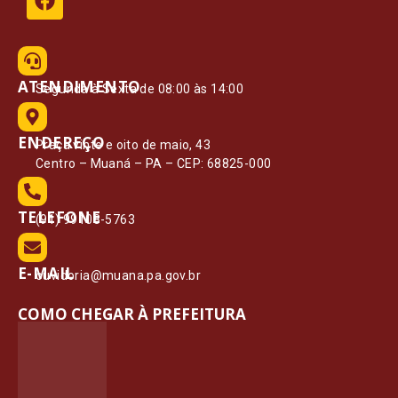
ATENDIMENTO
Segunda à Sexta de 08:00 às 14:00
ENDEREÇO
Praça vinte e oito de maio, 43
Centro – Muaná – PA – CEP: 68825-000
TELEFONE
(91) 99108-5763
E-MAIL
ouvidoria@muana.pa.gov.br
COMO CHEGAR À PREFEITURA