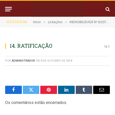
VOCÊ ESTÁ EM:
Inicio
Licitações
INEXIGIBILIDADE Nº 6/2018-0304
»
»
14. RATIFICAÇÃO
0
POR
ADMINISTRADOR
ON
8 DE OUTUBRO DE 2018
Facebook
Twitter
Pinterest
LinkedIn
Tumblr
E-
mail
Os comentários estão encerrados.