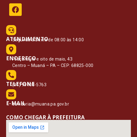
ATENDIMENTO
Segunda à Sexta de 08:00 às 14:00
ENDEREÇO
Praça vinte e oito de maio, 43
Centro – Muaná – PA – CEP: 68825-000
TELEFONE
(91) 99108-5763
E-MAIL
ouvidoria@muana.pa.gov.br
COMO CHEGAR À PREFEITURA