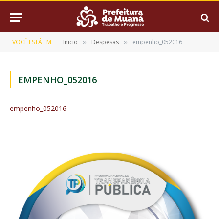
VOCÊ ESTÁ EM:
Inicio
Despesas
empenho_052016
»
»
EMPENHO_052016
empenho_052016