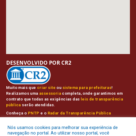
DESENVOLVIDO POR CR2
Muito mais que
criar site
ou
sistema para prefeituras
!
Realizamos uma
assessoria
completa, onde garantimos em
contrato que todas as exigências das
leis de transparência
pública
serão atendidas.
Conheça o
PNTP
e o
Radar da Transparência Pública
Nós usamos cookies para melhorar sua experiência de
navegação no portal. Ao utilizar nosso portal, você