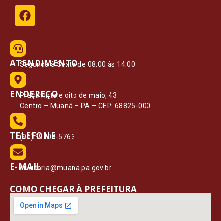
ATENDIMENTO
Segunda à Sexta de 08:00 às 14:00
ENDEREÇO
Praça vinte e oito de maio, 43
Centro – Muaná – PA – CEP: 68825-000
TELEFONE
(91) 99108-5763
E-MAIL
ouvidoria@muana.pa.gov.br
COMO CHEGAR À PREFEITURA