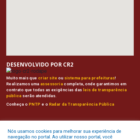
DESENVOLVIDO POR CR2
Muito mais que
criar site
ou
sistema para prefeituras
!
Realizamos uma
assessoria
completa, onde garantimos em
contrato que todas as exigências das
leis de transparência
pública
serão atendidas.
Conheça o
PNTP
e o
Radar da Transparência Pública
Prefeitura Municipal de Muaná.
Todos os direitos reservados a
Nós usamos cookies para melhorar sua experiência de
Mapa do Site
Acessar Área Administrativa
Acessar o Webmail
navegação no portal. Ao utilizar nosso portal, você