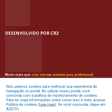
DESENVOLVIDO POR CR2
Muito mais que
criar site
ou
sistema para prefeituras
!
Realizamos uma
assessoria
completa, onde garantimos em
contrato que todas as exigências das
leis de transparência
Nós usamos cookies para melhorar sua experiência de
pública
serão atendidas.
navegação no portal. Ao utilizar nosso portal, você
concorda com a política de monitoramento de cookies.
Conheça o
PNTP
e o
Radar da Transparência Pública
Para ter mais informações sobre como isso é feito, acesse
Política de cookies (
Leia mais
). Se você concorda, clique em
ACEITO.