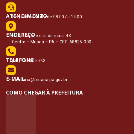
ATENDIMENTO
Segunda à Sexta de 08:00 às 14:00
ENDEREÇO
Praça vinte e oito de maio, 43
Centro – Muaná – PA – CEP: 68825-000
TELEFONE
(91) 99108-5763
E-MAIL
ouvidoria@muana.pa.gov.br
COMO CHEGAR À PREFEITURA