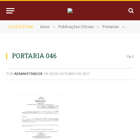
VOCÊ ESTÁ EM:
Inicio
Publicações Oficiais
Portarias
PORTAR
»
»
»
PORTARIA 046
0
POR
ADMINISTRADOR
ON
20 DE OUTUBRO DE 2017