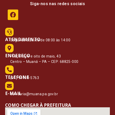
Siga-nos nas redes sociais
ATENDIMENTO
Segunda à Sexta de 08:00 às 14:00
ENDEREÇO
Praça vinte e oito de maio, 43
Centro – Muaná – PA – CEP: 68825-000
TELEFONE
(91) 99108-5763
E-MAIL
ouvidoria@muana.pa.gov.br
COMO CHEGAR À PREFEITURA