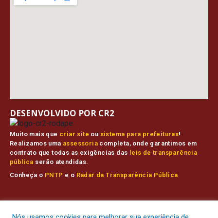
DESENVOLVIDO POR CR2
Muito mais que
criar site
ou
sistema para prefeituras
!
Realizamos uma
assessoria
completa, onde garantimos em
contrato que todas as exigências das
leis de transparência
pública
serão atendidas.
Conheça o
PNTP
e o
Radar da Transparência Pública
Prefeitura Municipal de Muaná.
Todos os direitos reservados a
Nós usamos cookies para melhorar sua experiência de