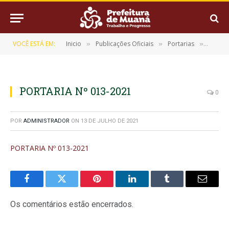
VOCÊ ESTÁ EM:
Inicio
Publicações Oficiais
Portarias
PORTA
»
»
»
PORTARIA Nº 013-2021
0
POR
ADMINISTRADOR
ON
13 DE JULHO DE 2021
PORTARIA Nº 013-2021
Facebook
Twitter
Pinterest
LinkedIn
Tumblr
E-
mail
Os comentários estão encerrados.