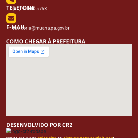
TELEFONE
(91) 99108-5763
E-MAIL
ouvidoria@muana.pa.gov.br
COMO CHEGAR À PREFEITURA
DESENVOLVIDO POR CR2