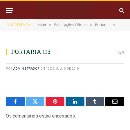
VOCÊ ESTÁ EM:
Inicio
Publicações Oficiais
Portarias
PORTAR
»
»
»
PORTARIA 113
0
POR
ADMINISTRADOR
ON
10 DE JULHO DE 2018
Facebook
Twitter
Pinterest
LinkedIn
Tumblr
E-
mail
Os comentários estão encerrados.