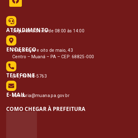
ATENDIMENTO
Segunda à Sexta de 08:00 às 14:00
ENDEREÇO
Praça vinte e oito de maio, 43
Centro – Muaná – PA – CEP: 68825-000
TELEFONE
(91) 99108-5763
E-MAIL
ouvidoria@muana.pa.gov.br
COMO CHEGAR À PREFEITURA