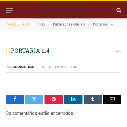
VOCÊ ESTÁ EM:
Inicio
Publicações Oficiais
Portarias
PORTAR
»
»
»
PORTARIA 114
0
POR
ADMINISTRADOR
ON
10 DE JULHO DE 2018
Facebook
Twitter
Pinterest
LinkedIn
Tumblr
E-
mail
Os comentários estão encerrados.