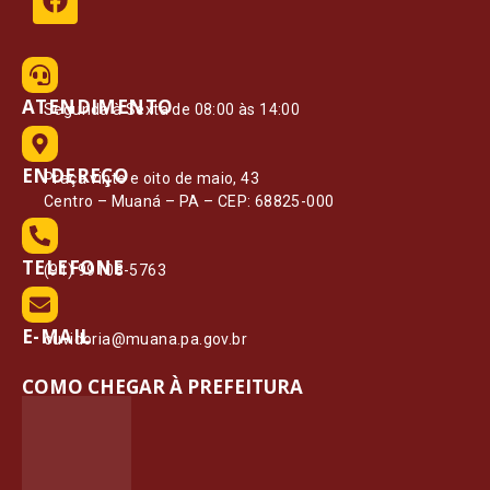
ATENDIMENTO
Segunda à Sexta de 08:00 às 14:00
ENDEREÇO
Praça vinte e oito de maio, 43
Centro – Muaná – PA – CEP: 68825-000
TELEFONE
(91) 99108-5763
E-MAIL
ouvidoria@muana.pa.gov.br
COMO CHEGAR À PREFEITURA