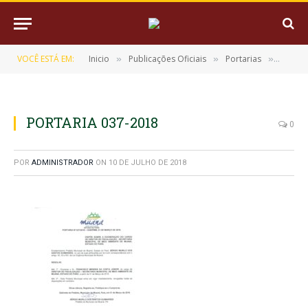
VOCÊ ESTÁ EM:
Inicio
Publicações Oficiais
Portarias
PORTA
»
»
»
PORTARIA 037-2018
0
POR
ADMINISTRADOR
ON
10 DE JULHO DE 2018