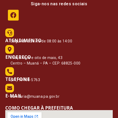
Siga-nos nas redes sociais
ATENDIMENTO
Segunda à Sexta de 08:00 às 14:00
ENDEREÇO
Praça vinte e oito de maio, 43
Centro – Muaná – PA – CEP: 68825-000
TELEFONE
(91) 99108-5763
E-MAIL
ouvidoria@muana.pa.gov.br
COMO CHEGAR À PREFEITURA