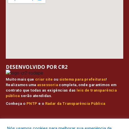
DESENVOLVIDO POR CR2
Muito mais que
criar site
ou
sistema para prefeituras
!
Realizamos uma
assessoria
completa, onde garantimos em
contrato que todas as exigências das
leis de transparência
pública
serão atendidas.
Conheça o
PNTP
e o
Radar da Transparência Pública
Prefeitura Municipal de Muaná.
Todos os direitos reservados a
Nós usamos cookies para melhorar sua experiência de