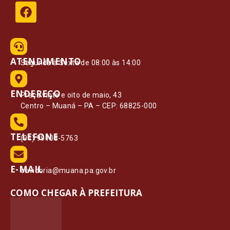
ATENDIMENTO
Segunda à Sexta de 08:00 às 14:00
ENDEREÇO
Praça vinte e oito de maio, 43
Centro – Muaná – PA – CEP: 68825-000
TELEFONE
(91) 99108-5763
E-MAIL
ouvidoria@muana.pa.gov.br
COMO CHEGAR À PREFEITURA