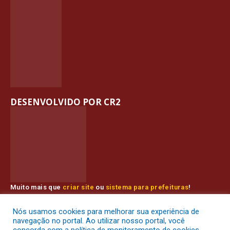
DESENVOLVIDO POR CR2
Muito mais que
criar site
ou
sistema para prefeituras
!
Realizamos uma
assessoria
completa, onde garantimos em
contrato que todas as exigências das
leis de transparência
Nós usamos cookies para melhorar sua experiência de
pública
serão atendidas.
navegação no portal. Ao utilizar nosso portal, você