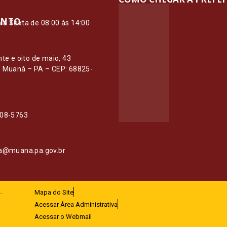
ENTO
à Sexta de 08:00 às 14:00
O
nte e oito de maio, 43
– Muaná – PA – CEP: 68825-
108-5763
ia@muana.pa.gov.br
.
Mapa do Site
Acessar Área Administrativa
Acessar o Webmail