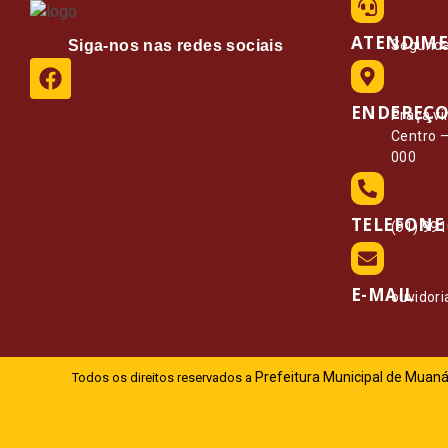
ATENDIM
Siga-nos nas redes sociais
Segunda 
ENDEREÇ
Praça vi
Centro 
000
TELEFONE
(91) 99
E-MAIL
ouvidor
Prefeitura Municipal de Muaná
Todos os direitos reservados a