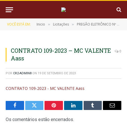
VOCÊ ESTÁ EM:
Inicio
Licitações
PREGÃO ELETRÔNICO Nº 01/2023 (REGISTRO DE PREÇO PARA EVENTUAL AQUISIÇÃO DE MEDICAMENTOS E MATERIAL TÉCNICO HOSPITALAR)
»
»
CONTRATO 109-2023 – MC VALENTE
0
Aass
POR
CR2-ADMIN8
ON
19 DE SETEMBRO DE 2023
CONTRATO 109-2023 - MC VALENTE Aass
Facebook
Twitter
Pinterest
LinkedIn
Tumblr
E-
mail
Os comentários estão encerrados.