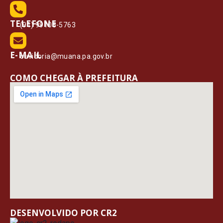
TELEFONE
(91) 99108-5763
E-MAIL
ouvidoria@muana.pa.gov.br
COMO CHEGAR À PREFEITURA
DESENVOLVIDO POR CR2