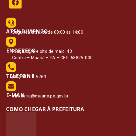
ATENDIMENTO
Segunda à Sexta de 08:00 às 14:00
ENDEREÇO
Praça vinte e oito de maio, 43
Centro – Muaná – PA – CEP: 68825-000
TELEFONE
(91) 99108-5763
E-MAIL
ouvidoria@muana.pa.gov.br
COMO CHEGAR À PREFEITURA