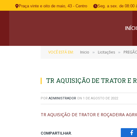
Praça vinte e oito de maio, 43 - Centro
Seg. a sex. de 08:00 
INÍC
VOCÊ ESTÁ EM:
Inicio
Licitações
PREGÃO
»
»
TR AQUISIÇÃO DE TRATOR E 
POR
ADMINISTRADOR
ON
1 DE AGOSTO DE 2022
TR AQUISIÇÃO DE TRATOR E ROÇADEIRA AGRI
COMPARTILHAR.