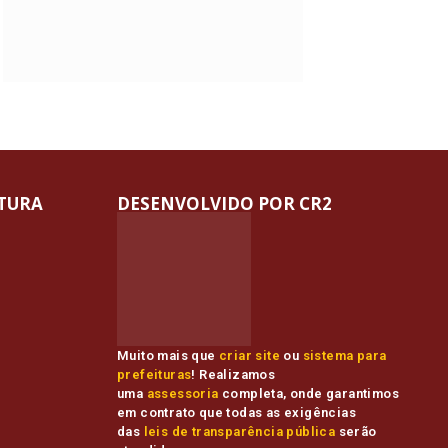
ITURA
DESENVOLVIDO POR CR2
Muito mais que
criar site
ou
sistema para
prefeituras
! Realizamos
uma
assessoria
completa, onde garantimos
em contrato que todas as exigências
das
leis de transparência pública
serão