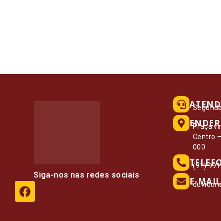
ATEND
Segunda 
ENDER
Praça vi
Centro 
000
TELEF
(91) 99
Siga-nos nas redes sociais
E-MAIL
ouvidor