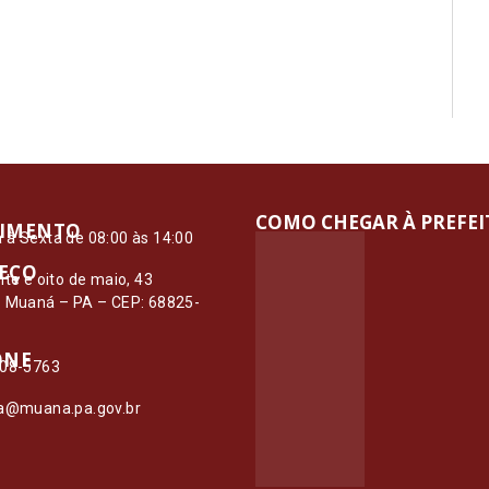
COMO CHEGAR À PREFE
IMENTO
à Sexta de 08:00 às 14:00
EÇO
nte e oito de maio, 43
– Muaná – PA – CEP: 68825-
ONE
108-5763
ia@muana.pa.gov.br