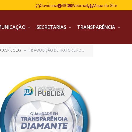
Ouvidoria
SIC
Webmail
Mapa do Site
MUNICAÇÃO
SECRETARIAS
TRANSPARÊNCIA
A AGRÍCOLA)
TR AQUISIÇÃO DE TRATOR E ROÇADEIRA AGRICOLA ASS
»