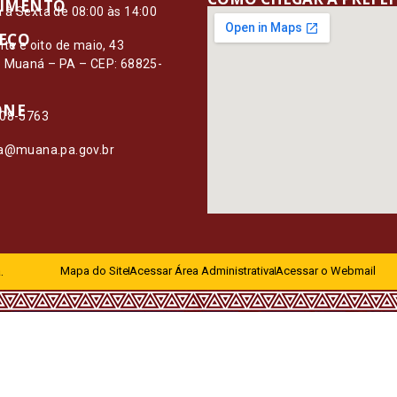
IMENTO
à Sexta de 08:00 às 14:00
EÇO
nte e oito de maio, 43
– Muaná – PA – CEP: 68825-
ONE
108-5763
ia@muana.pa.gov.br
.
Mapa do Site
Acessar Área Administrativa
Acessar o Webmail