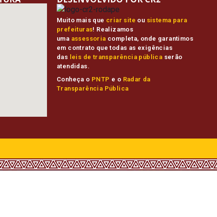
Muito mais que
criar site
ou
sistema para
prefeituras
! Realizamos
uma
assessoria
completa, onde garantimos
em contrato que todas as exigências
das
leis de transparência pública
serão
atendidas.
Conheça o
PNTP
e o
Radar da
Transparência Pública