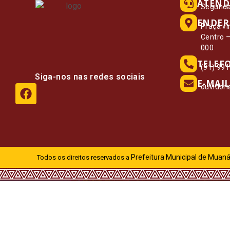
ATEND
Segunda 
ENDER
Praça vi
Centro 
000
TELEF
(91) 99
Siga-nos nas redes sociais
E-MAIL
ouvidor
Prefeitura Municipal de Muaná
Todos os direitos reservados a