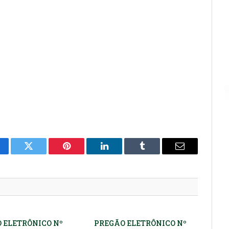
cebook
Twitter
Pinterest
LinkedIn
Tumblr
E-
mail
 ELETRÔNICO Nº
PREGÃO ELETRÔNICO Nº