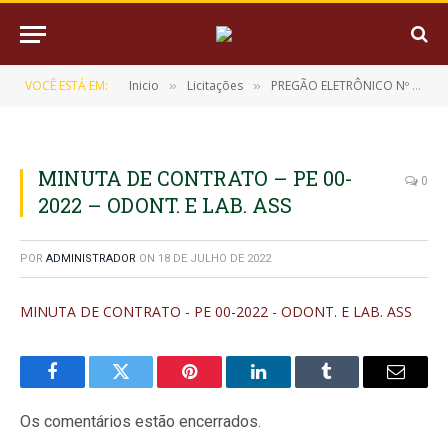
VOCÊ ESTÁ EM:
Inicio
Licitações
PREGÃO ELETRÔNICO Nº 021/2022-SRP (REGISTRO DE PREÇO PARA EVENTUAL AQUISIÇÃO DE MATERIAL ODONTOLÓGICO E LABORATÓRIO)
»
»
MINUTA DE CONTRATO – PE 00-
0
2022 – ODONT. E LAB. ASS
POR
ADMINISTRADOR
ON
18 DE JULHO DE 2022
MINUTA DE CONTRATO - PE 00-2022 - ODONT. E LAB. ASS
Facebook
Twitter
Pinterest
LinkedIn
Tumblr
E-
mail
Os comentários estão encerrados.