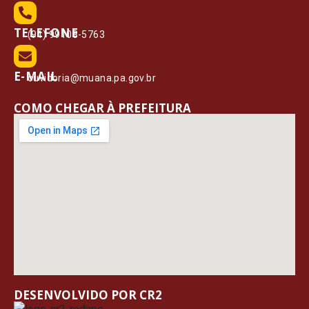
TELEFONE
(91) 99108-5763
E-MAIL
ouvidoria@muana.pa.gov.br
COMO CHEGAR À PREFEITURA
DESENVOLVIDO POR CR2