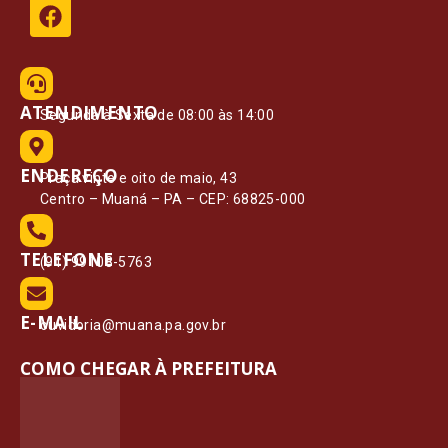
ATENDIMENTO
Segunda à Sexta de 08:00 às 14:00
ENDEREÇO
Praça vinte e oito de maio, 43
Centro – Muaná – PA – CEP: 68825-000
TELEFONE
(91) 99108-5763
E-MAIL
ouvidoria@muana.pa.gov.br
COMO CHEGAR À PREFEITURA