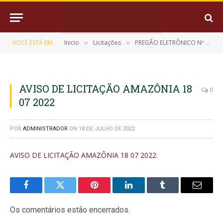
VOCÊ ESTÁ EM:
Inicio
Licitações
PREGÃO ELETRÔNICO Nº 022/2022-SRP (REGISTRO DE PREÇO PARA EVENTUAL CONFECÇÃO DE MATERIAL GRÁFICO)
»
»
AVISO DE LICITAÇÃO AMAZÔNIA 18
0
07 2022
POR
ADMINISTRADOR
ON
18 DE JULHO DE 2022
AVISO DE LICITAÇÃO AMAZÔNIA 18 07 2022
Facebook
Twitter
Pinterest
LinkedIn
Tumblr
E-
mail
Os comentários estão encerrados.