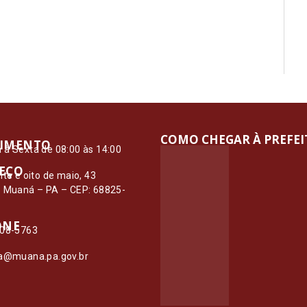
COMO CHEGAR À PREFE
IMENTO
à Sexta de 08:00 às 14:00
EÇO
nte e oito de maio, 43
– Muaná – PA – CEP: 68825-
ONE
108-5763
ia@muana.pa.gov.br