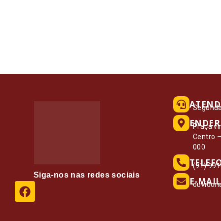
ATEND
Segunda 
ENDER
Praça vi
Centro 
000
TELEF
(91) 99
Siga-nos nas redes sociais
E-MAIL
ouvidor