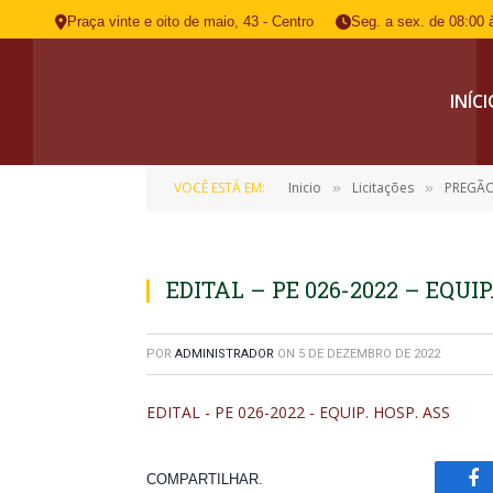
Praça vinte e oito de maio, 43 - Centro
Seg. a sex. de 08:00 
INÍC
VOCÊ ESTÁ EM:
Inicio
Licitações
PREGÃO E
»
»
EDITAL – PE 026-2022 – EQUIP
POR
ADMINISTRADOR
ON
5 DE DEZEMBRO DE 2022
EDITAL - PE 026-2022 - EQUIP. HOSP. ASS
COMPARTILHAR.