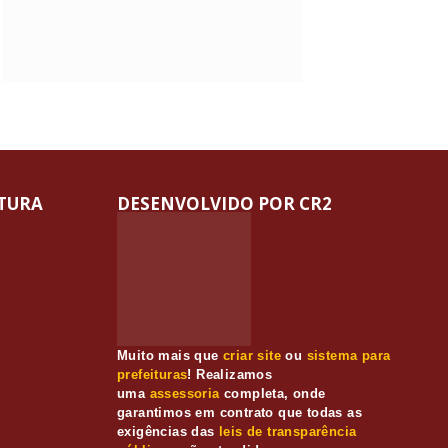
ITURA
DESENVOLVIDO POR CR2
Muito mais que
criar site
ou
sistema para
prefeituras
! Realizamos
uma
assessoria
completa, onde
garantimos em contrato que todas as
exigências das
leis de transparência