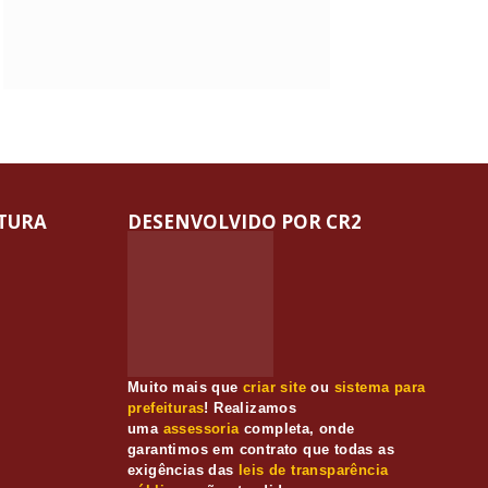
ITURA
DESENVOLVIDO POR CR2
Muito mais que
criar site
ou
sistema para
prefeituras
! Realizamos
uma
assessoria
completa, onde
garantimos em contrato que todas as
exigências das
leis de transparência