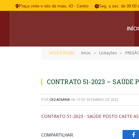
Praça vinte e oito de maio, 43 - Centro
Seg. a sex. de 08:00 
INÍC
VOCÊ ESTÁ EM:
Inicio
Licitações
PREGÃO
»
»
CONTRATO 51-2023 – SAÚDE 
POR
CR2-ADMIN8
ON
19 DE SETEMBRO DE 2023
CONTRATO 51-2023 - SAÚDE POSTO CAETE A
COMPARTILHAR.