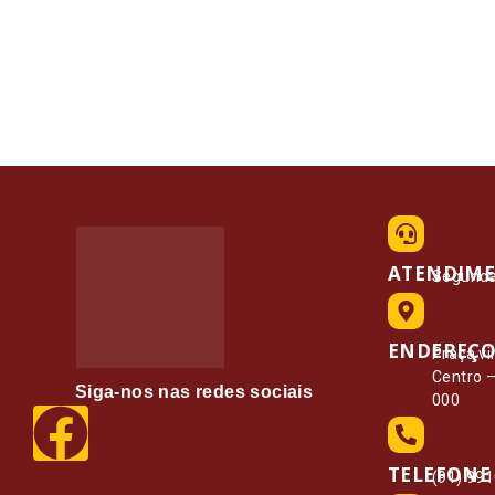
ATENDIM
Segunda 
ENDEREÇ
Praça vi
Centro 
Siga-nos nas redes sociais
000
TELEFONE
(91) 99