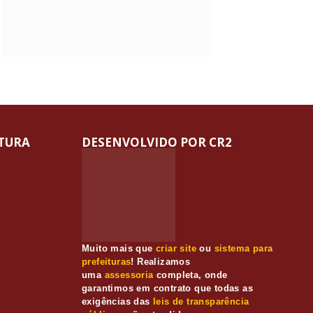
ITURA
DESENVOLVIDO POR CR2
Muito mais que
criar site
ou
sistema para
prefeituras
! Realizamos
uma
assessoria
completa, onde
garantimos em contrato que todas as
exigências das
leis de transparência