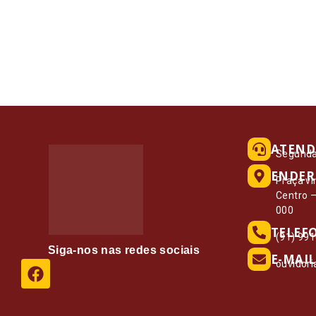
ATEND
Segunda 
ENDER
Praça vi
Centro 
000
TELEF
(91) 99
Siga-nos nas redes sociais
E-MAIL
ouvidor