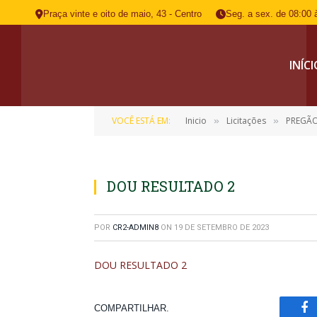
Praça vinte e oito de maio, 43 - Centro
Seg. a sex. de 08:00 
INÍC
VOCÊ ESTÁ EM:
Inicio
Licitações
PREGÃO
»
»
DOU RESULTADO 2
POR
CR2-ADMIN8
ON
19 DE SETEMBRO DE 2023
DOU RESULTADO 2
COMPARTILHAR.