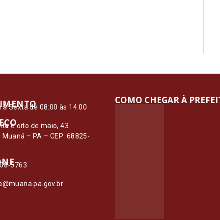
COMO CHEGAR À PREFE
IMENTO
à Sexta de 08:00 às 14:00
EÇO
nte e oito de maio, 43
– Muaná – PA – CEP: 68825-
ONE
108-5763
ia@muana.pa.gov.br