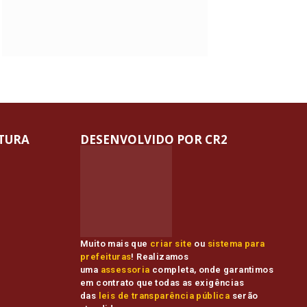
ITURA
DESENVOLVIDO POR CR2
Muito mais que
criar site
ou
sistema para
prefeituras
! Realizamos
uma
assessoria
completa, onde garantimos
em contrato que todas as exigências
das
leis de transparência pública
serão