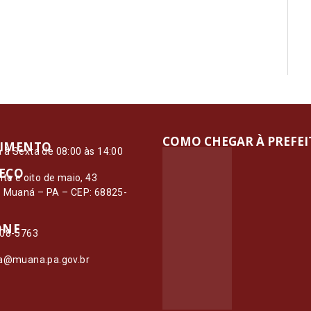
COMO CHEGAR À PREFE
IMENTO
à Sexta de 08:00 às 14:00
EÇO
nte e oito de maio, 43
– Muaná – PA – CEP: 68825-
ONE
108-5763
ia@muana.pa.gov.br