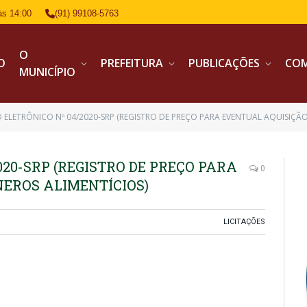
às 14:00
(91) 99108-5763
O
IO
PREFEITURA
PUBLICAÇÕES
CO
MUNICÍPIO
 ELETRÔNICO Nº 04/2020-SRP (REGISTRO DE PREÇO PARA EVENTUAL AQUISIÇÃO
020-SRP (REGISTRO DE PREÇO PARA
0
NEROS ALIMENTÍCIOS)
LICITAÇÕES