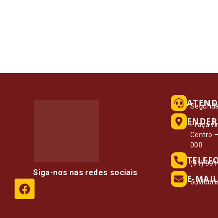
ATEND
Segunda 
ENDER
Praça vi
Centro 
000
TELEF
(91) 99
Siga-nos nas redes sociais
E-MAIL
ouvidor