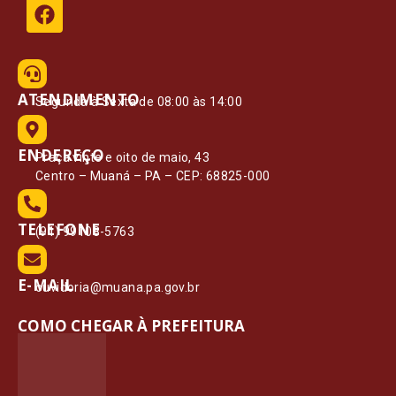
ATENDIMENTO
Segunda à Sexta de 08:00 às 14:00
ENDEREÇO
Praça vinte e oito de maio, 43
Centro – Muaná – PA – CEP: 68825-000
TELEFONE
(91) 99108-5763
E-MAIL
ouvidoria@muana.pa.gov.br
COMO CHEGAR À PREFEITURA