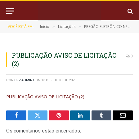
VOCÊ ESTÁ EM:
Inicio
Licitações
PREGÃO ELETRÔNICO Nº 04/2023 (CONTRATAÇÃO DE EMPRESA PARA FORNECIMENTO PARCELADO DE CARGA DE OXIGÊNIO MEDICINAL COM FORNECIMENTO DE CILINDRO EM REGIME DE COMODATO PARA ATENDER O HOSPITAL MUNICIPAL)
»
»
PUBLICAÇÃO AVISO DE LICITAÇÃO
0
(2)
POR
CR2-ADMIN1
ON
13 DE JULHO DE 2023
PUBLICAÇÃO AVISO DE LICITAÇÃO (2)
Facebook
Twitter
Pinterest
LinkedIn
Tumblr
E-
mail
Os comentários estão encerrados.