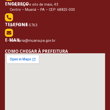
ENDEREÇO
Praça vinte e oito de maio, 43
Centro – Muaná – PA – CEP: 68825-000
TELEFONE
(91) 99108-5763
E-MAIL
ouvidoria@muana.pa.gov.br
COMO CHEGAR À PREFEITURA