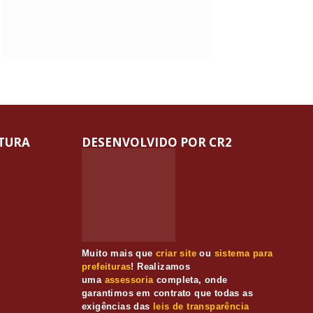
ITURA
DESENVOLVIDO POR CR2
Muito mais que
criar site
ou
sistema para
prefeituras
! Realizamos
uma
assessoria
completa, onde
garantimos em contrato que todas as
exigências das
leis de transparência