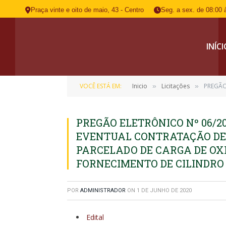
Praça vinte e oito de maio, 43 - Centro
Seg. a sex. de 08:00 
INÍC
VOCÊ ESTÁ EM:
Inicio
Licitações
PREGÃO ELET
»
»
PREGÃO ELETRÔNICO Nº 06/2
EVENTUAL CONTRATAÇÃO DE
PARCELADO DE CARGA DE OX
FORNECIMENTO DE CILINDRO
POR
ADMINISTRADOR
ON
1 DE JUNHO DE 2020
Edital