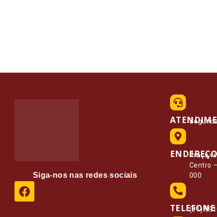
ATENDIM
Segunda 
ENDEREÇ
Praça vi
Centro 
Siga-nos nas redes sociais
000
TELEFONE
(91) 99