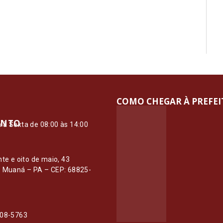
COMO CHEGAR À PREFE
ENTO
à Sexta de 08:00 às 14:00
O
nte e oito de maio, 43
– Muaná – PA – CEP: 68825-
108-5763