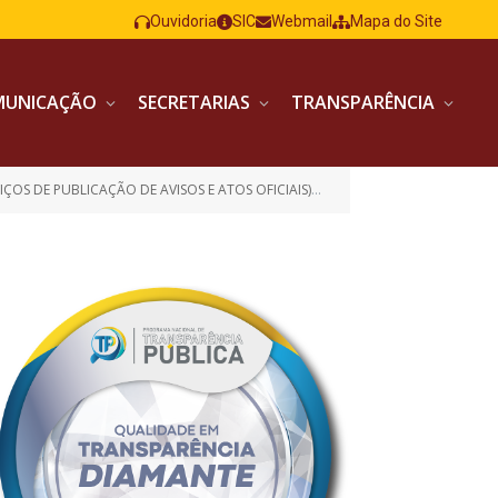
Ouvidoria
SIC
Webmail
Mapa do Site
MUNICAÇÃO
SECRETARIAS
TRANSPARÊNCIA
ÇOS DE PUBLICAÇÃO DE AVISOS E ATOS OFICIAIS)
CONTRATO nº 135 2022 
»