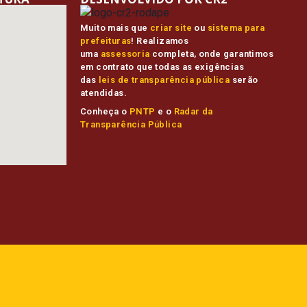
Muito mais que
criar site
ou
sistema para
prefeituras
! Realizamos
uma
assessoria
completa, onde garantimos
em contrato que todas as exigências
das
leis de transparência pública
serão
atendidas.
Conheça o
PNTP
e o
Radar da
Transparência Pública