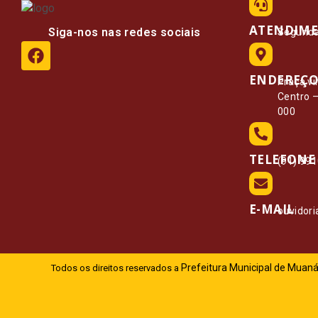
ATENDIM
Siga-nos nas redes sociais
Segunda 
ENDEREÇ
Praça vi
Centro 
000
TELEFONE
(91) 99
E-MAIL
ouvidor
Prefeitura Municipal de Muaná
Todos os direitos reservados a