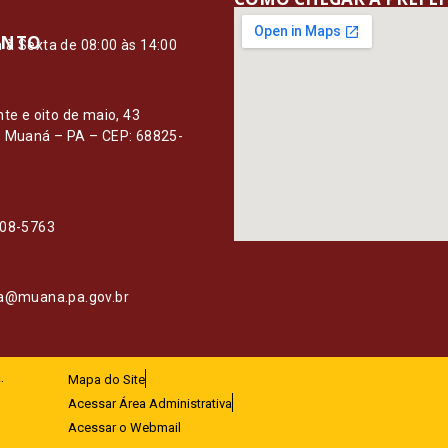
ENTO
à Sexta de 08:00 às 14:00
O
nte e oito de maio, 43
– Muaná – PA – CEP: 68825-
108-5763
ia@muana.pa.gov.br
.
Mapa do Site
Acessar Área Administrativa
Acessar o Webmail