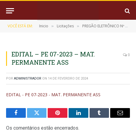
VOCÊ ESTÁ EM:
Inicio
Licitações
PREGÃO ELETRÔNICO Nº 07/2023 (AQUISIÇÃO DE EQUIPAMENTOS E MATERIAL PERMANENTE DE USO LABORATORIAL)
»
»
EDITAL – PE 07-2023 – MAT.
0
PERMANENTE ASS
POR
ADMINISTRADOR
ON
14 DE FEVEREIRO DE 2024
EDITAL - PE 07-2023 - MAT. PERMANENTE ASS
Facebook
Twitter
Pinterest
LinkedIn
Tumblr
E-
mail
Os comentários estão encerrados.