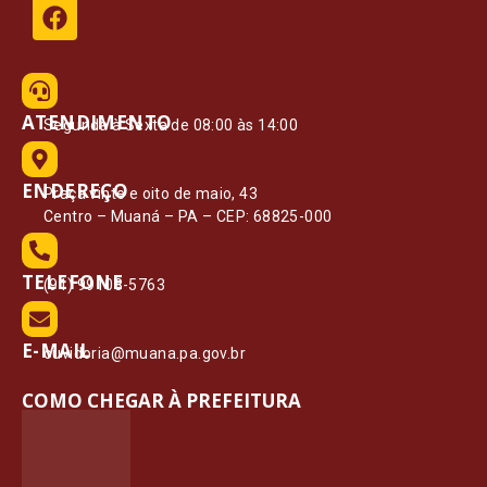
ATENDIMENTO
Segunda à Sexta de 08:00 às 14:00
ENDEREÇO
Praça vinte e oito de maio, 43
Centro – Muaná – PA – CEP: 68825-000
TELEFONE
(91) 99108-5763
E-MAIL
ouvidoria@muana.pa.gov.br
COMO CHEGAR À PREFEITURA