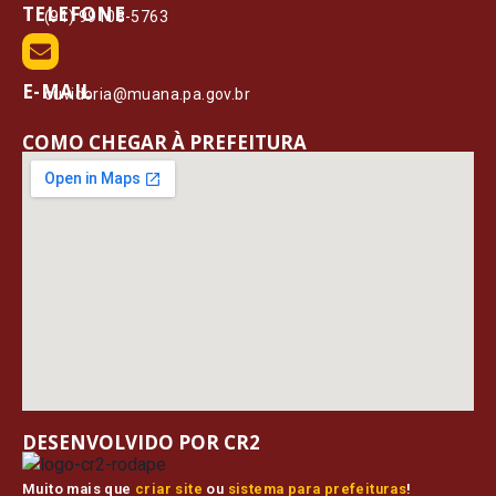
TELEFONE
(91) 99108-5763
E-MAIL
ouvidoria@muana.pa.gov.br
COMO CHEGAR À PREFEITURA
DESENVOLVIDO POR CR2
Muito mais que
criar site
ou
sistema para prefeituras
!