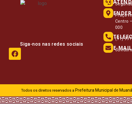
ATEND
Segunda 
ENDER
Praça vi
Centro 
000
TELEF
(91) 99
Siga-nos nas redes sociais
E-MAIL
ouvidor
Prefeitura Municipal de Muaná
Todos os direitos reservados a