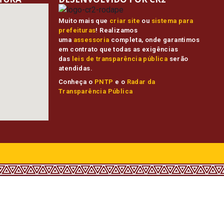
Muito mais que
criar site
ou
sistema para
prefeituras
! Realizamos
uma
assessoria
completa, onde garantimos
em contrato que todas as exigências
das
leis de transparência pública
serão
atendidas.
Conheça o
PNTP
e o
Radar da
Transparência Pública