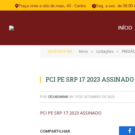
Praça vinte e oito de maio, 43 - Centro
Seg. a sex. de 08:00 
INÍCIO
VOCÊ ESTÁ EM:
Inicio
Licitações
PREGÃO
»
»
PCI PE SRP 17 2023 ASSINADO
POR
CR2-ADMIN8
ON
19 DE SETEMBRO DE 2023
PCI PE SRP 17 2023 ASSINADO
COMPARTILHAR.