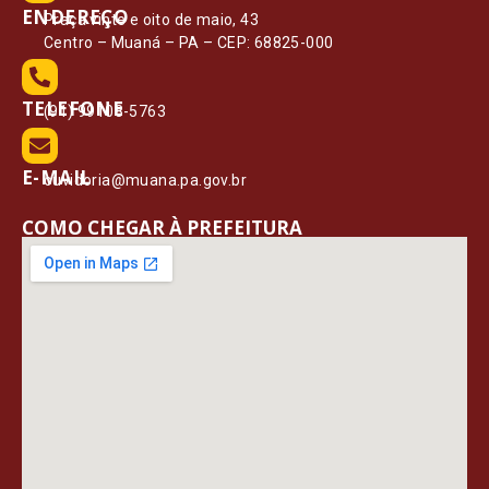
ENDEREÇO
Praça vinte e oito de maio, 43
Centro – Muaná – PA – CEP: 68825-000
TELEFONE
(91) 99108-5763
E-MAIL
ouvidoria@muana.pa.gov.br
COMO CHEGAR À PREFEITURA